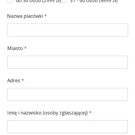
do 30 osób (2999 zł)
31 - 60 osób (4999 zł)
Nazwa placówki
*
Miasto
*
Adres
*
Imię i nazwisko (osoby zgłaszającej)
*